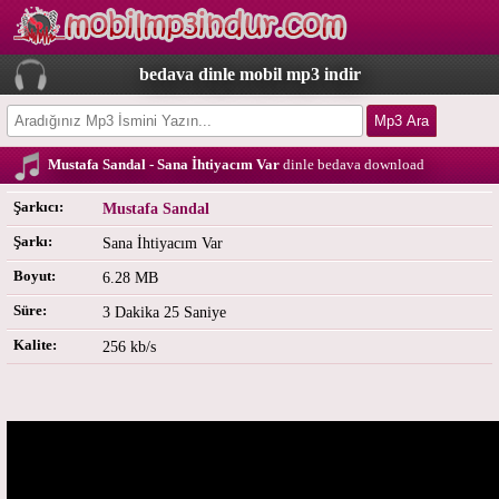
bedava dinle mobil mp3 indir
Mustafa Sandal - Sana İhtiyacım Var
dinle bedava download
Şarkıcı:
Mustafa Sandal
Şarkı:
Sana İhtiyacım Var
Boyut:
6.28 MB
Süre:
3 Dakika 25 Saniye
Kalite:
256 kb/s