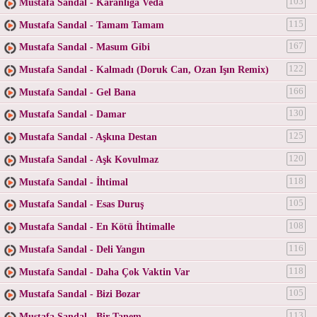
Mustafa Sandal - Karanlığa Veda
103
Mustafa Sandal - Tamam Tamam
115
Mustafa Sandal - Masum Gibi
167
Mustafa Sandal - Kalmadı (Doruk Can, Ozan Işın Remix)
122
Mustafa Sandal - Gel Bana
166
Mustafa Sandal - Damar
130
Mustafa Sandal - Aşkına Destan
125
Mustafa Sandal - Aşk Kovulmaz
120
Mustafa Sandal - İhtimal
118
Mustafa Sandal - Esas Duruş
105
Mustafa Sandal - En Kötü İhtimalle
108
Mustafa Sandal - Deli Yangın
116
Mustafa Sandal - Daha Çok Vaktin Var
118
Mustafa Sandal - Bizi Bozar
105
Mustafa Sandal - Bir Tanem
113