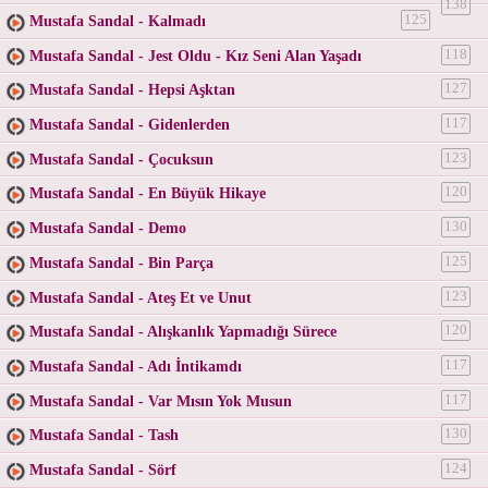
138
Mustafa Sandal - Kalmadı
125
Mustafa Sandal - Jest Oldu - Kız Seni Alan Yaşadı
118
Mustafa Sandal - Hepsi Aşktan
127
Mustafa Sandal - Gidenlerden
117
Mustafa Sandal - Çocuksun
123
Mustafa Sandal - En Büyük Hikaye
120
Mustafa Sandal - Demo
130
Mustafa Sandal - Bin Parça
125
Mustafa Sandal - Ateş Et ve Unut
123
Mustafa Sandal - Alışkanlık Yapmadığı Sürece
120
Mustafa Sandal - Adı İntikamdı
117
Mustafa Sandal - Var Mısın Yok Musun
117
Mustafa Sandal - Tash
130
Mustafa Sandal - Sörf
124