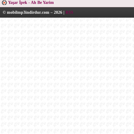
Yaşar İpek - Ah Be Yarim
© mobilmp3indirdur.com – 2026 |
RSS