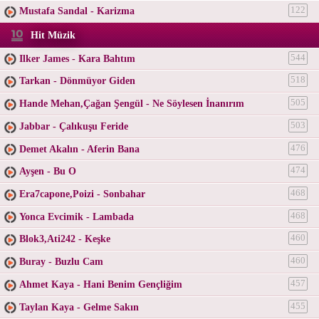
Mustafa Sandal - Karizma
122
Hit Müzik
Ilker James - Kara Bahtım
544
Tarkan - Dönmüyor Giden
518
Hande Mehan,Çağan Şengül - Ne Söylesen İnanırım
505
Jabbar - Çalıkuşu Feride
503
Demet Akalın - Aferin Bana
476
Ayşen - Bu O
474
Era7capone,Poizi - Sonbahar
468
Yonca Evcimik - Lambada
468
Blok3,Ati242 - Keşke
460
Buray - Buzlu Cam
460
Ahmet Kaya - Hani Benim Gençliğim
457
Taylan Kaya - Gelme Sakın
455