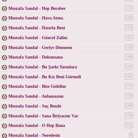
Mustafa Sandal - Hep Beraber
131
Mustafa Sandal - Hava Atma
129
Mustafa Sandal - Hatırla Beni
123
Mustafa Sandal - Güncel Zalim
121
Mustafa Sandal - Geriye Dönmem
129
Mustafa Sandal - Dokunsana
144
Mustafa Sandal - Bu Şarkı Yarınlara
141
Mustafa Sandal - Bu Kız Beni Görmeli
145
Mustafa Sandal - Bize Gidelim
133
Mustafa Sandal - Anlamazsın
136
Mustafa Sandal - Suç Bende
140
Mustafa Sandal - Sana İhtiyacım Var
130
Mustafa Sandal - O Hep Bana
132
Mustafa Sandal - Neredesin
0