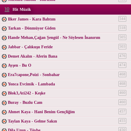
Hit Müzik
Ilker James - Kara Bahtım
544
Tarkan - Dönmüyor Giden
518
Hande Mehan,Çağan Şengül - Ne Söylesen İnanırım
505
Jabbar - Çalıkuşu Feride
503
Demet Akalın - Aferin Bana
476
Ayşen - Bu O
474
Era7capone,Poizi - Sonbahar
468
Yonca Evcimik - Lambada
468
Blok3,Ati242 - Keşke
460
Buray - Buzlu Cam
460
Ahmet Kaya - Hani Benim Gençliğim
457
Taylan Kaya - Gelme Sakın
455
Dila Uzun - Tövbe
450