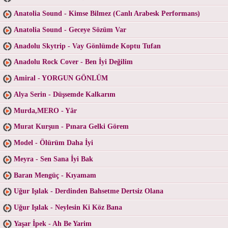
Anatolia Sound - Kimse Bilmez (Canlı Arabesk Performans)
Anatolia Sound - Geceye Sözüm Var
Anadolu Skytrip - Vay Gönlümde Koptu Tufan
Anadolu Rock Cover - Ben İyi Değilim
Amiral - YORGUN GÖNLÜM
Alya Serin - Düşsemde Kalkarım
Murda,MERO - Yâr
Murat Kurşun - Pınara Gelki Görem
Model - Ölürüm Daha İyi
Meyra - Sen Sana İyi Bak
Baran Mengüç - Kıyamam
Uğur Işılak - Derdinden Bahsetme Dertsiz Olana
Uğur Işılak - Neylesin Ki Köz Bana
Yaşar İpek - Ah Be Yarim