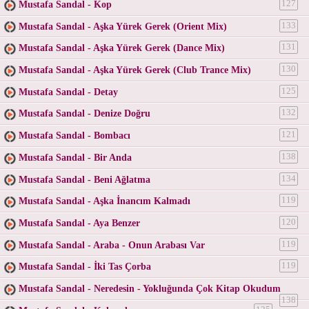
Mustafa Sandal - Kop
127
Mustafa Sandal - Aşka Yürek Gerek (Orient Mix)
133
Mustafa Sandal - Aşka Yürek Gerek (Dance Mix)
131
Mustafa Sandal - Aşka Yürek Gerek (Club Trance Mix)
130
Mustafa Sandal - Detay
125
Mustafa Sandal - Denize Doğru
132
Mustafa Sandal - Bombacı
121
Mustafa Sandal - Bir Anda
138
Mustafa Sandal - Beni Ağlatma
134
Mustafa Sandal - Aşka İnancım Kalmadı
119
Mustafa Sandal - Aya Benzer
120
Mustafa Sandal - Araba - Onun Arabası Var
119
Mustafa Sandal - İki Tas Çorba
119
Mustafa Sandal - Neredesin - Yokluğunda Çok Kitap Okudum
138