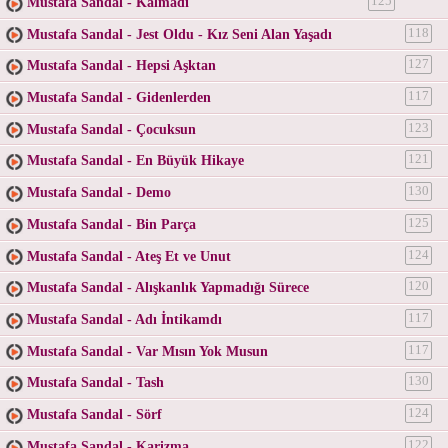
Mustafa Sandal - Kalmadı
125
Mustafa Sandal - Jest Oldu - Kız Seni Alan Yaşadı
118
Mustafa Sandal - Hepsi Aşktan
127
Mustafa Sandal - Gidenlerden
117
Mustafa Sandal - Çocuksun
123
Mustafa Sandal - En Büyük Hikaye
121
Mustafa Sandal - Demo
130
Mustafa Sandal - Bin Parça
125
Mustafa Sandal - Ateş Et ve Unut
124
Mustafa Sandal - Alışkanlık Yapmadığı Sürece
120
Mustafa Sandal - Adı İntikamdı
117
Mustafa Sandal - Var Mısın Yok Musun
117
Mustafa Sandal - Tash
130
Mustafa Sandal - Sörf
124
Mustafa Sandal - Karizma
122