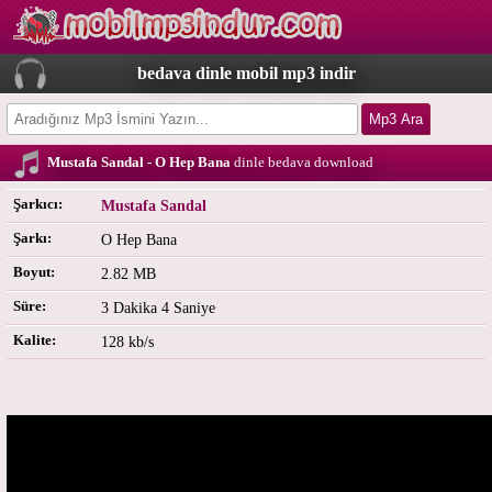
bedava dinle mobil mp3 indir
Mustafa Sandal - O Hep Bana
dinle bedava download
Şarkıcı:
Mustafa Sandal
Şarkı:
O Hep Bana
Boyut:
2.82 MB
Süre:
3 Dakika 4 Saniye
Kalite:
128 kb/s