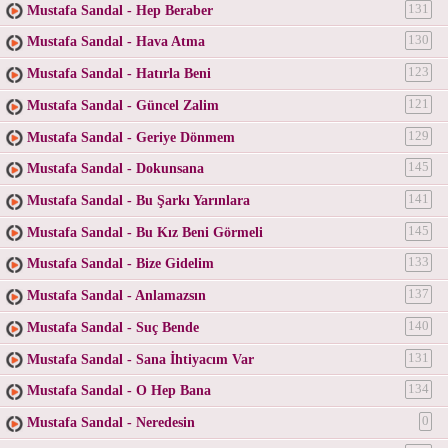
Mustafa Sandal - Hep Beraber
131
Mustafa Sandal - Hava Atma
130
Mustafa Sandal - Hatırla Beni
123
Mustafa Sandal - Güncel Zalim
121
Mustafa Sandal - Geriye Dönmem
129
Mustafa Sandal - Dokunsana
145
Mustafa Sandal - Bu Şarkı Yarınlara
141
Mustafa Sandal - Bu Kız Beni Görmeli
145
Mustafa Sandal - Bize Gidelim
133
Mustafa Sandal - Anlamazsın
137
Mustafa Sandal - Suç Bende
140
Mustafa Sandal - Sana İhtiyacım Var
131
Mustafa Sandal - O Hep Bana
134
Mustafa Sandal - Neredesin
0