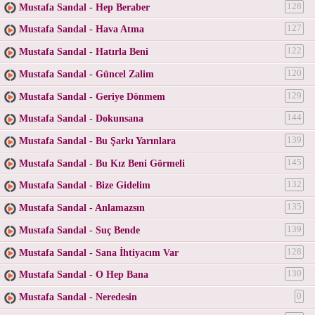
Mustafa Sandal - Hep Beraber
128
Mustafa Sandal - Hava Atma
127
Mustafa Sandal - Hatırla Beni
122
Mustafa Sandal - Güncel Zalim
120
Mustafa Sandal - Geriye Dönmem
129
Mustafa Sandal - Dokunsana
144
Mustafa Sandal - Bu Şarkı Yarınlara
139
Mustafa Sandal - Bu Kız Beni Görmeli
145
Mustafa Sandal - Bize Gidelim
132
Mustafa Sandal - Anlamazsın
135
Mustafa Sandal - Suç Bende
139
Mustafa Sandal - Sana İhtiyacım Var
128
Mustafa Sandal - O Hep Bana
130
Mustafa Sandal - Neredesin
0