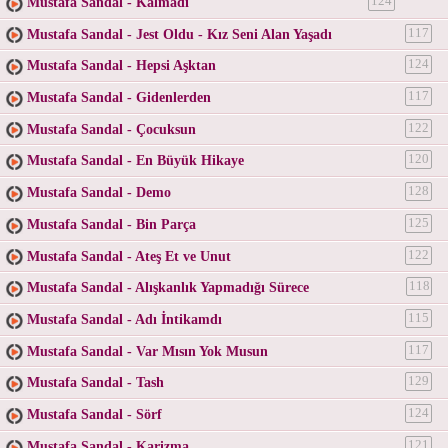
Mustafa Sandal - Kalmadı
124
Mustafa Sandal - Jest Oldu - Kız Seni Alan Yaşadı
117
Mustafa Sandal - Hepsi Aşktan
124
Mustafa Sandal - Gidenlerden
117
Mustafa Sandal - Çocuksun
122
Mustafa Sandal - En Büyük Hikaye
120
Mustafa Sandal - Demo
128
Mustafa Sandal - Bin Parça
125
Mustafa Sandal - Ateş Et ve Unut
122
Mustafa Sandal - Alışkanlık Yapmadığı Sürece
118
Mustafa Sandal - Adı İntikamdı
115
Mustafa Sandal - Var Mısın Yok Musun
117
Mustafa Sandal - Tash
129
Mustafa Sandal - Sörf
124
Mustafa Sandal - Karizma
121