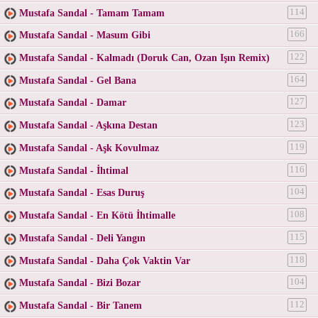
Mustafa Sandal - Tamam Tamam
114
Mustafa Sandal - Masum Gibi
166
Mustafa Sandal - Kalmadı (Doruk Can, Ozan Işın Remix)
122
Mustafa Sandal - Gel Bana
164
Mustafa Sandal - Damar
127
Mustafa Sandal - Aşkına Destan
123
Mustafa Sandal - Aşk Kovulmaz
119
Mustafa Sandal - İhtimal
116
Mustafa Sandal - Esas Duruş
104
Mustafa Sandal - En Kötü İhtimalle
108
Mustafa Sandal - Deli Yangın
115
Mustafa Sandal - Daha Çok Vaktin Var
118
Mustafa Sandal - Bizi Bozar
104
Mustafa Sandal - Bir Tanem
112