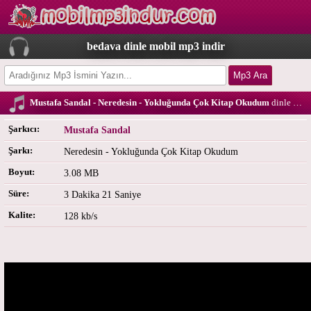
bedava dinle mobil mp3 indir
Mustafa Sandal - Neredesin - Yokluğunda Çok Kitap Okudum
dinle bedava download
Şarkıcı:
Mustafa Sandal
Şarkı:
Neredesin - Yokluğunda Çok Kitap Okudum
Boyut:
3.08 MB
Süre:
3 Dakika 21 Saniye
Kalite:
128 kb/s