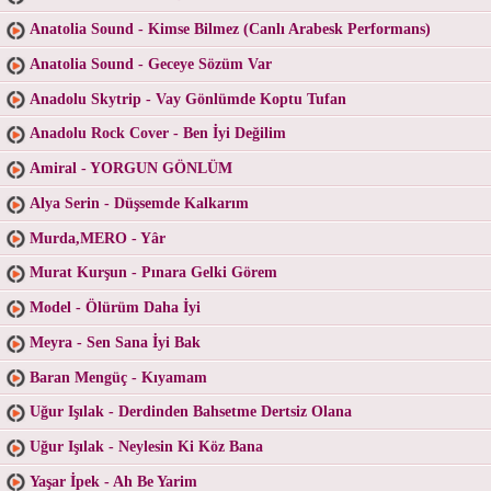
Anatolia Sound - Kimse Bilmez (Canlı Arabesk Performans)
Anatolia Sound - Geceye Sözüm Var
Anadolu Skytrip - Vay Gönlümde Koptu Tufan
Anadolu Rock Cover - Ben İyi Değilim
Amiral - YORGUN GÖNLÜM
Alya Serin - Düşsemde Kalkarım
Murda,MERO - Yâr
Murat Kurşun - Pınara Gelki Görem
Model - Ölürüm Daha İyi
Meyra - Sen Sana İyi Bak
Baran Mengüç - Kıyamam
Uğur Işılak - Derdinden Bahsetme Dertsiz Olana
Uğur Işılak - Neylesin Ki Köz Bana
Yaşar İpek - Ah Be Yarim