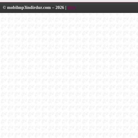
© mobilmp3indirdur.com – 2026 |
RSS