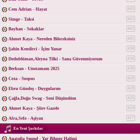
Cem Adrian - Hayat
445
Simge - Taksi
443
Bayhan - Sokaklar
442
Ahmet Kaya - Nereden Bileceksiniz
441
Şahin Kendirci - İçim Yanar
438
Dedublüman,Aleyna Tilki - Sana Güvenmiyorum
436
Berksan - Unutamam 2025
430
Ceza - Suspus
428
Ebru Gündeş - Duygularım
428
Çağla,Doğu Swag - Seni Düşündüm
426
Ahmet Kaya - Şiire Gazele
420
Afra,Sefo - Aşiyan
417
En Yeni Şarkılar
Anatolia Sound - Yar Bilmez Halimi