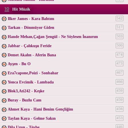
Hit Müzik
Ilker James - Kara Bahtım
542
Tarkan - Dönmüyor Giden
517
Hande Mehan,Çağan Şengül - Ne Söylesen İnanırım
503
Jabbar - Çalıkuşu Feride
500
Demet Akalın - Aferin Bana
474
Ayşen - Bu O
473
Era7capone,Poizi - Sonbahar
467
Yonca Evcimik - Lambada
466
Blok3,Ati242 - Keşke
459
Buray - Buzlu Cam
459
Ahmet Kaya - Hani Benim Gençliğim
456
Taylan Kaya - Gelme Sakın
453
Dila Uzun - Tövbe
446