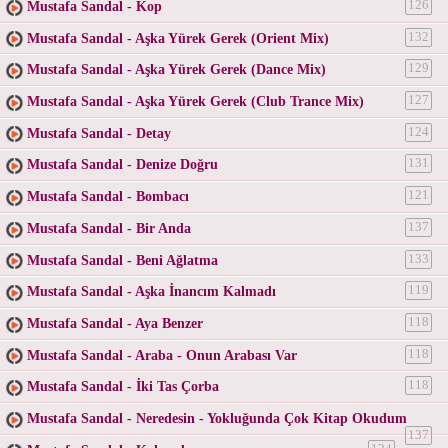
Mustafa Sandal - Kop
126
Mustafa Sandal - Aşka Yürek Gerek (Orient Mix)
132
Mustafa Sandal - Aşka Yürek Gerek (Dance Mix)
129
Mustafa Sandal - Aşka Yürek Gerek (Club Trance Mix)
127
Mustafa Sandal - Detay
124
Mustafa Sandal - Denize Doğru
131
Mustafa Sandal - Bombacı
121
Mustafa Sandal - Bir Anda
137
Mustafa Sandal - Beni Ağlatma
133
Mustafa Sandal - Aşka İnancım Kalmadı
119
Mustafa Sandal - Aya Benzer
118
Mustafa Sandal - Araba - Onun Arabası Var
118
Mustafa Sandal - İki Tas Çorba
118
Mustafa Sandal - Neredesin - Yokluğunda Çok Kitap Okudum
137