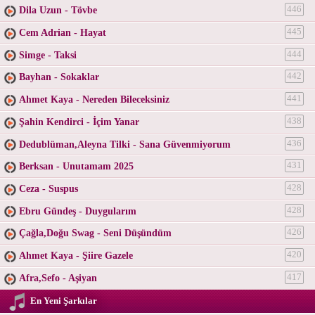
Dila Uzun - Tövbe
446
Cem Adrian - Hayat
445
Simge - Taksi
444
Bayhan - Sokaklar
442
Ahmet Kaya - Nereden Bileceksiniz
441
Şahin Kendirci - İçim Yanar
438
Dedublüman,Aleyna Tilki - Sana Güvenmiyorum
436
Berksan - Unutamam 2025
431
Ceza - Suspus
428
Ebru Gündeş - Duygularım
428
Çağla,Doğu Swag - Seni Düşündüm
426
Ahmet Kaya - Şiire Gazele
420
Afra,Sefo - Aşiyan
417
En Yeni Şarkılar