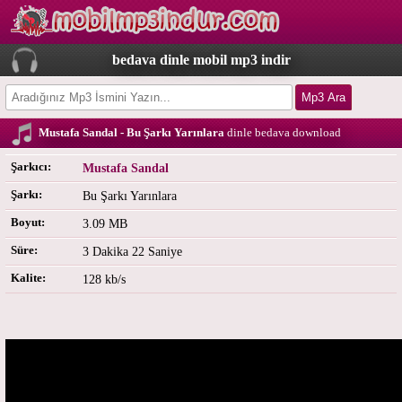
bedava dinle mobil mp3 indir
Mustafa Sandal - Bu Şarkı Yarınlara
dinle bedava download
Şarkıcı:
Mustafa Sandal
Şarkı:
Bu Şarkı Yarınlara
Boyut:
3.09 MB
Süre:
3 Dakika 22 Saniye
Kalite:
128 kb/s