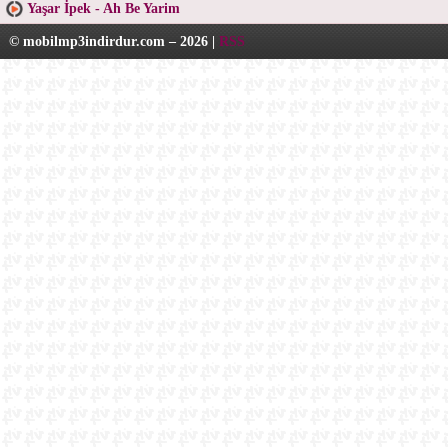
Yaşar İpek - Ah Be Yarim
© mobilmp3indirdur.com – 2026 |
RSS