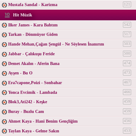
Mustafa Sandal - Karizma
121
Hit Müzik
Ilker James - Kara Bahtım
542
Tarkan - Dönmüyor Giden
517
Hande Mehan,Çağan Şengül - Ne Söylesen İnanırım
503
Jabbar - Çalıkuşu Feride
500
Demet Akalın - Aferin Bana
474
Ayşen - Bu O
473
Era7capone,Poizi - Sonbahar
467
Yonca Evcimik - Lambada
466
Blok3,Ati242 - Keşke
459
Buray - Buzlu Cam
459
Ahmet Kaya - Hani Benim Gençliğim
456
Taylan Kaya - Gelme Sakın
453