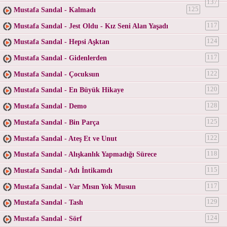
137
Mustafa Sandal - Kalmadı
125
Mustafa Sandal - Jest Oldu - Kız Seni Alan Yaşadı
117
Mustafa Sandal - Hepsi Aşktan
124
Mustafa Sandal - Gidenlerden
117
Mustafa Sandal - Çocuksun
122
Mustafa Sandal - En Büyük Hikaye
120
Mustafa Sandal - Demo
128
Mustafa Sandal - Bin Parça
125
Mustafa Sandal - Ateş Et ve Unut
122
Mustafa Sandal - Alışkanlık Yapmadığı Sürece
118
Mustafa Sandal - Adı İntikamdı
115
Mustafa Sandal - Var Mısın Yok Musun
117
Mustafa Sandal - Tash
129
Mustafa Sandal - Sörf
124