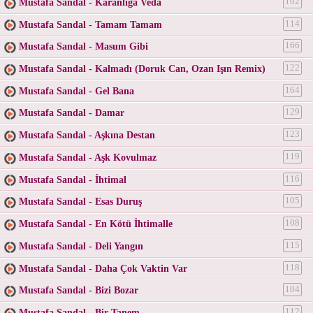
Mustafa Sandal - Karanlığa Veda
102
Mustafa Sandal - Tamam Tamam
114
Mustafa Sandal - Masum Gibi
166
Mustafa Sandal - Kalmadı (Doruk Can, Ozan Işın Remix)
122
Mustafa Sandal - Gel Bana
164
Mustafa Sandal - Damar
129
Mustafa Sandal - Aşkına Destan
123
Mustafa Sandal - Aşk Kovulmaz
119
Mustafa Sandal - İhtimal
116
Mustafa Sandal - Esas Duruş
105
Mustafa Sandal - En Kötü İhtimalle
108
Mustafa Sandal - Deli Yangın
115
Mustafa Sandal - Daha Çok Vaktin Var
118
Mustafa Sandal - Bizi Bozar
104
Mustafa Sandal - Bir Tanem
112