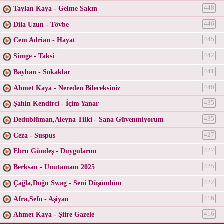
Taylan Kaya - Gelme Sakın
448
Dila Uzun - Tövbe
446
Cem Adrian - Hayat
445
Simge - Taksi
442
Bayhan - Sokaklar
441
Ahmet Kaya - Nereden Bileceksiniz
440
Şahin Kendirci - İçim Yanar
435
Dedublüman,Aleyna Tilki - Sana Güvenmiyorum
435
Ceza - Suspus
427
Ebru Gündeş - Duygularım
427
Berksan - Unutamam 2025
425
Çağla,Doğu Swag - Seni Düşündüm
422
Afra,Sefo - Aşiyan
416
Ahmet Kaya - Şiire Gazele
416