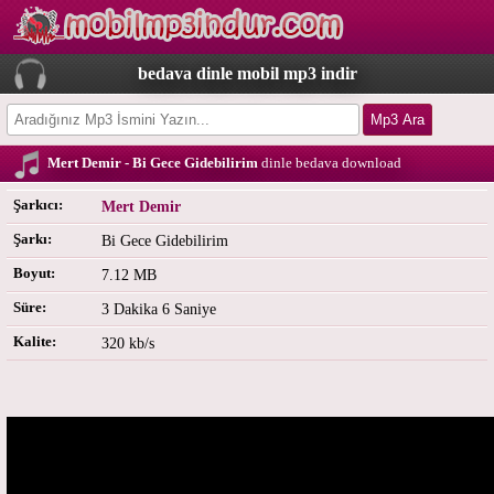
bedava dinle mobil mp3 indir
Mert Demir - Bi Gece Gidebilirim
dinle bedava download
Şarkıcı:
Mert Demir
Şarkı:
Bi Gece Gidebilirim
Boyut:
7.12 MB
Süre:
3 Dakika 6 Saniye
Kalite:
320 kb/s