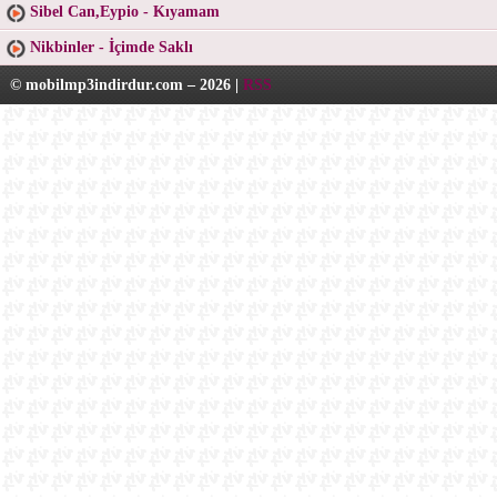
Sibel Can,Eypio - Kıyamam
Nikbinler - İçimde Saklı
© mobilmp3indirdur.com – 2026 |
RSS