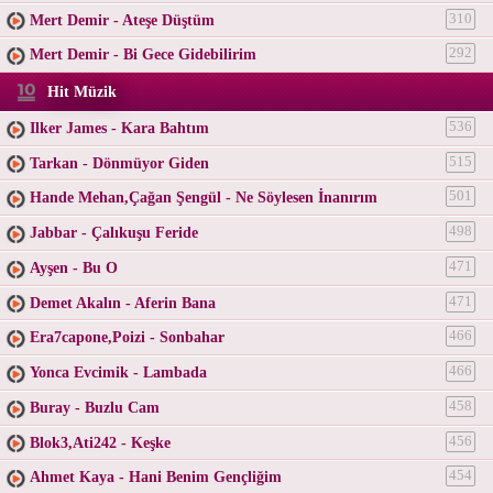
Mert Demir - Ateşe Düştüm
310
Mert Demir - Bi Gece Gidebilirim
292
Hit Müzik
Ilker James - Kara Bahtım
536
Tarkan - Dönmüyor Giden
515
Hande Mehan,Çağan Şengül - Ne Söylesen İnanırım
501
Jabbar - Çalıkuşu Feride
498
Ayşen - Bu O
471
Demet Akalın - Aferin Bana
471
Era7capone,Poizi - Sonbahar
466
Yonca Evcimik - Lambada
466
Buray - Buzlu Cam
458
Blok3,Ati242 - Keşke
456
Ahmet Kaya - Hani Benim Gençliğim
454