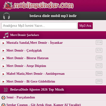
bedava dinle mobil mp3 indir
Mert Demir Şarkıları
Mustafa Sandal,Mert Demir - İsyankar
114
Mert Demir - Çırılçıplak
121
Mert Demir - Biterse Hatıran
188
Mert Demir - Ateşe Düştüm
312
Mabel Matiz,Mert Demir - Antidepresan
269
Mert Demir - Bi Gece Gidebilirim
293
BedavaDinle Ağustos 2026 Top Müzik
Semi - Parçalandım
Serdar Coşgun - Git Artık (feat. Kamer AI Vocalist)