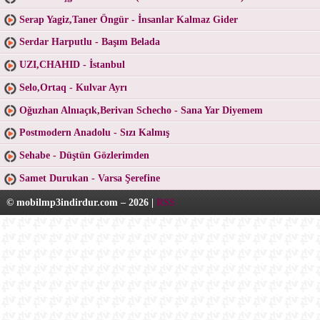
Serap Yagiz,Taner Öngür - İnsanlar Kalmaz Gider
Serdar Harputlu - Başım Belada
UZI,CHAHID - İstanbul
Selo,Ortaq - Kulvar Ayrı
Oğuzhan Alnıaçık,Berivan Schecho - Sana Yar Diyemem
Postmodern Anadolu - Sızı Kalmış
Sehabe - Düştün Gözlerimden
Samet Durukan - Varsa Şerefine
© mobilmp3indirdur.com – 2026 |
RSS