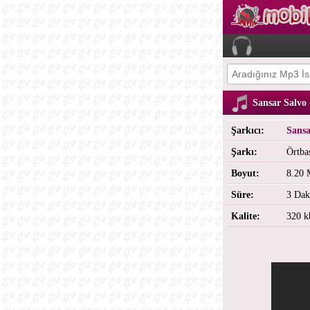
Sansar Salvo 
Şarkıcı:
Sansa
Şarkı:
Örtba
Boyut:
8.20
Süre:
3 Dak
Kalite:
320 k