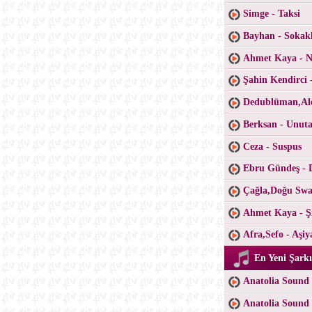
Simge - Taksi
Bayhan - Sokak
Ahmet Kaya - Ne
Şahin Kendirci 
Dedublüman,Ale
Berksan - Unu
Ceza - Suspus
Ebru Gündeş - 
Çağla,Doğu Swa
Ahmet Kaya - Şi
Afra,Sefo - Aşiy
En Yeni Şarkı
Anatolia Sound 
Anatolia Sound 