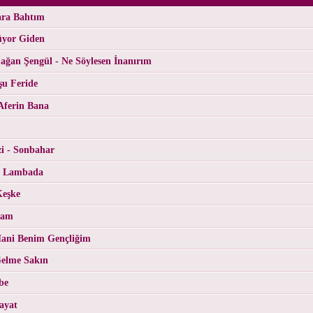
ara Bahtım
üyor Giden
ğan Şengül - Ne Söylesen İnanırım
şu Feride
Aferin Bana
i - Sonbahar
- Lambada
Keşke
Cam
ani Benim Gençliğim
Gelme Sakın
be
ayat