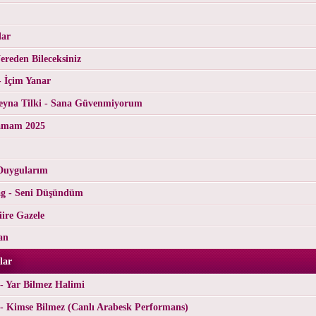
lar
reden Bileceksiniz
- İçim Yanar
yna Tilki - Sana Güvenmiyorum
tamam 2025
Duygularım
g - Seni Düşündüm
ire Gazele
an
lar
- Yar Bilmez Halimi
- Kimse Bilmez (Canlı Arabesk Performans)