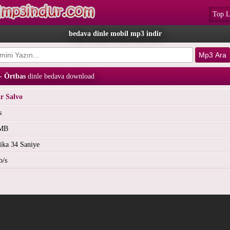
Top L
bedava dinle mobil mp3 indir
- Örtbas
dinle bedava download
r Salvo
s
 MB
ika 34 Saniye
b/s