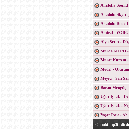
Anatolia Sound
Anadolu Skytri
Anadolu Rock Co
Amiral - YO
Alya Serin - D
Murda,MERO -
Murat Kurşun -
Model - Ölürüm
Meyra - Sen San
Baran Mengüç 
Uğur Işılak - D
Uğur Işılak - N
Yaşar İpek - Ah
© mobilmp3indirdu