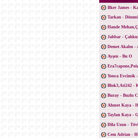
Ilker James - K
Tarkan - Dönm
Hande Mehan,Ça
Jabbar - Çalıku
Demet Akalın - 
Ayşen - Bu O
Era7capone,Poiz
Yonca Evcimik 
Blok3,Ati242 - 
Buray - Buzlu 
Ahmet Kaya - H
Taylan Kaya - 
Dila Uzun - Töv
Cem Adrian - H