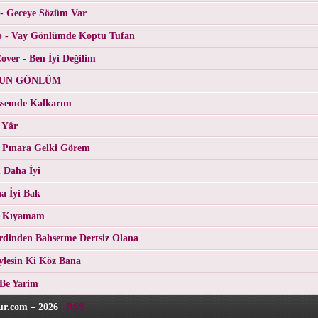
 - Geceye Sözüm Var
p - Vay Gönlümde Koptu Tufan
ver - Ben İyi Değilim
RGUN GÖNLÜM
üşsemde Kalkarım
 Yâr
 Pınara Gelki Görem
 Daha İyi
a İyi Bak
- Kıyamam
erdinden Bahsetme Dertsiz Olana
eylesin Ki Köz Bana
 Be Yarim
r.com – 2026 |
RSS