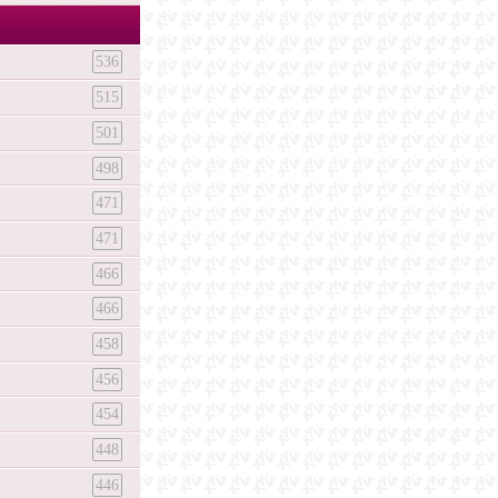
536
515
501
498
471
471
466
466
458
456
454
448
446