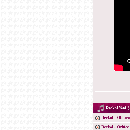
Reckol Yeni Ş
Reckol - Oldur
Reckol - Özlüce 