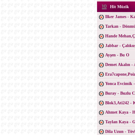
Hit Müzik
Ilker James - K
Tarkan - Dönm
Hande Mehan,Ça
Jabbar - Çalıku
Ayşen - Bu O
Demet Akalın - 
Era7capone,Poiz
Yonca Evcimik 
Buray - Buzlu 
Blok3,Ati242 - 
Ahmet Kaya - H
Taylan Kaya - 
Dila Uzun - Töv