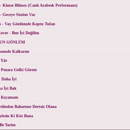
- Kimse Bilmez (Canlı Arabesk Performans)
 - Geceye Sözüm Var
p - Vay Gönlümde Koptu Tufan
ver - Ben İyi Değilim
RGUN GÖNLÜM
üşsemde Kalkarım
 Yâr
 Pınara Gelki Görem
 Daha İyi
a İyi Bak
- Kıyamam
erdinden Bahsetme Dertsiz Olana
eylesin Ki Köz Bana
 Be Yarim