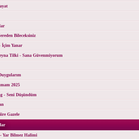
ayat
lar
reden Bileceksiniz
- İçim Yanar
yna Tilki - Sana Güvenmiyorum
Duygularım
tamam 2025
g - Seni Düşündüm
an
ire Gazele
lar
- Yar Bilmez Halimi