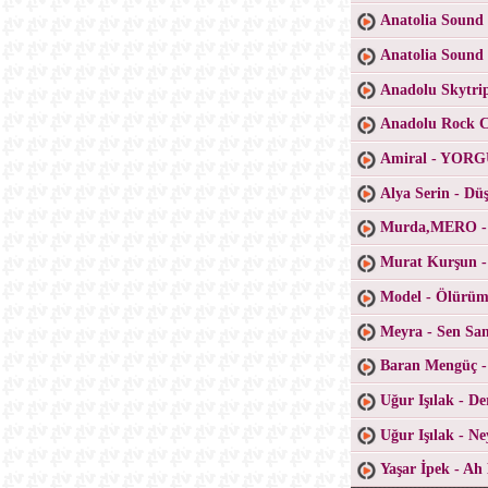
Anatolia Sound 
Anatolia Sound
Anadolu Skytri
Anadolu Rock Co
Amiral - YO
Alya Serin - D
Murda,MERO -
Murat Kurşun -
Model - Ölürüm
Meyra - Sen San
Baran Mengüç 
Uğur Işılak - D
Uğur Işılak - N
Yaşar İpek - Ah