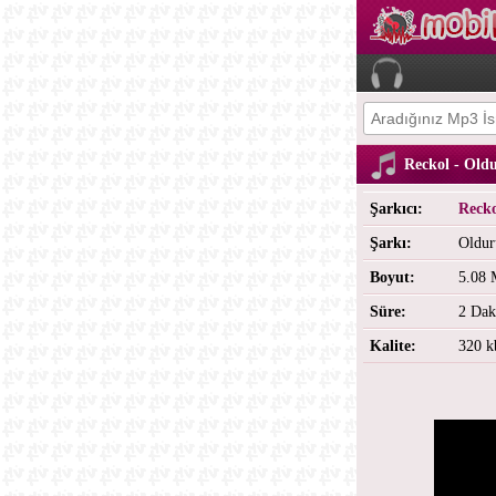
Reckol - Ol
Şarkıcı:
Reck
Şarkı:
Oldu
Boyut:
5.08
Süre:
2 Dak
Kalite:
320 k