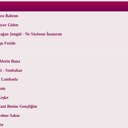
ara Bahtım
üyor Giden
ğan Şengül - Ne Söylesen İnanırım
şu Feride
Aferin Bana
i - Sonbahar
- Lambada
Cam
Keşke
ani Benim Gençliğim
Gelme Sakın
be