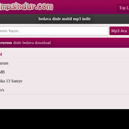
Top L
bedava dinle mobil mp3 indir
dururum
dinle bedava download
ol
rurum
 MB
ika 13 Saniye
b/s