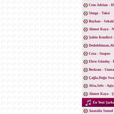
Cem Adrian - H
Simge - Taksi
Bayhan - Sokak
Ahmet Kaya - Ne
Şahin Kendirci 
Dedublüman,Ale
Ceza - Suspus
Ebru Gündeş - 
Berksan - Unu
Çağla,Doğu Swa
Afra,Sefo - Aşiy
Ahmet Kaya - Şi
En Yeni Şarkı
Anatolia Sound 