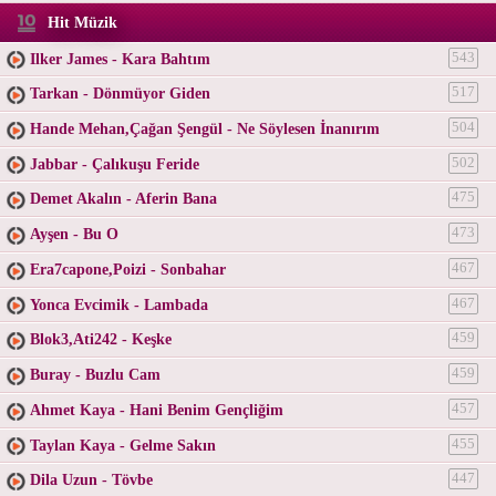
Hit Müzik
Ilker James - Kara Bahtım
543
Tarkan - Dönmüyor Giden
517
Hande Mehan,Çağan Şengül - Ne Söylesen İnanırım
504
Jabbar - Çalıkuşu Feride
502
Demet Akalın - Aferin Bana
475
Ayşen - Bu O
473
Era7capone,Poizi - Sonbahar
467
Yonca Evcimik - Lambada
467
Blok3,Ati242 - Keşke
459
Buray - Buzlu Cam
459
Ahmet Kaya - Hani Benim Gençliğim
457
Taylan Kaya - Gelme Sakın
455
Dila Uzun - Tövbe
447