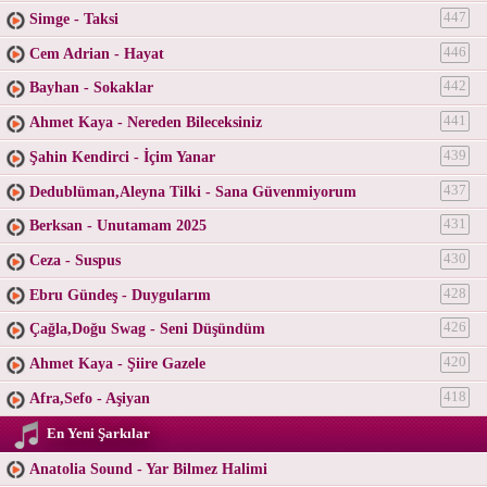
Simge - Taksi
447
Cem Adrian - Hayat
446
Bayhan - Sokaklar
442
Ahmet Kaya - Nereden Bileceksiniz
441
Şahin Kendirci - İçim Yanar
439
Dedublüman,Aleyna Tilki - Sana Güvenmiyorum
437
Berksan - Unutamam 2025
431
Ceza - Suspus
430
Ebru Gündeş - Duygularım
428
Çağla,Doğu Swag - Seni Düşündüm
426
Ahmet Kaya - Şiire Gazele
420
Afra,Sefo - Aşiyan
418
En Yeni Şarkılar
Anatolia Sound - Yar Bilmez Halimi