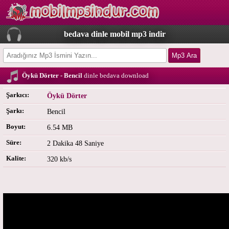
bedava dinle mobil mp3 indir
Öykü Dörter - Bencil
dinle bedava download
Şarkıcı:
Öykü Dörter
Şarkı:
Bencil
Boyut:
6.54 MB
Süre:
2 Dakika 48 Saniye
Kalite:
320 kb/s