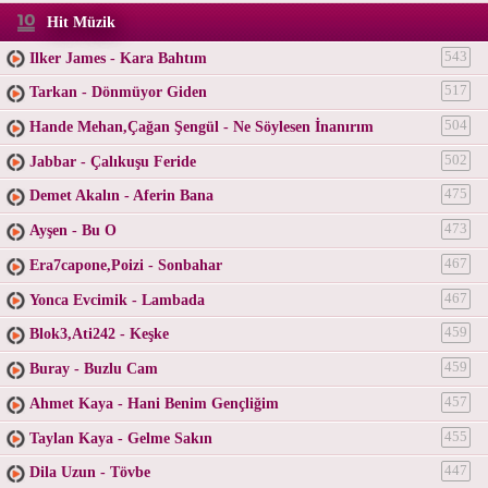
Hit Müzik
Ilker James - Kara Bahtım
543
Tarkan - Dönmüyor Giden
517
Hande Mehan,Çağan Şengül - Ne Söylesen İnanırım
504
Jabbar - Çalıkuşu Feride
502
Demet Akalın - Aferin Bana
475
Ayşen - Bu O
473
Era7capone,Poizi - Sonbahar
467
Yonca Evcimik - Lambada
467
Blok3,Ati242 - Keşke
459
Buray - Buzlu Cam
459
Ahmet Kaya - Hani Benim Gençliğim
457
Taylan Kaya - Gelme Sakın
455
Dila Uzun - Tövbe
447