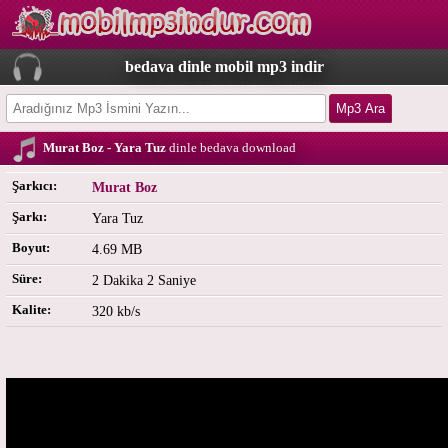
bedava dinle mobil mp3 indir
Murat Boz - Yara Tuz
dinle bedava download
Şarkıcı:
Murat Boz
Şarkı:
Yara Tuz
Boyut:
4.69 MB
Süre:
2 Dakika 2 Saniye
Kalite:
320 kb/s