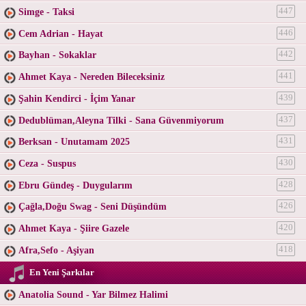
Simge - Taksi
447
Cem Adrian - Hayat
446
Bayhan - Sokaklar
442
Ahmet Kaya - Nereden Bileceksiniz
441
Şahin Kendirci - İçim Yanar
439
Dedublüman,Aleyna Tilki - Sana Güvenmiyorum
437
Berksan - Unutamam 2025
431
Ceza - Suspus
430
Ebru Gündeş - Duygularım
428
Çağla,Doğu Swag - Seni Düşündüm
426
Ahmet Kaya - Şiire Gazele
420
Afra,Sefo - Aşiyan
418
En Yeni Şarkılar
Anatolia Sound - Yar Bilmez Halimi