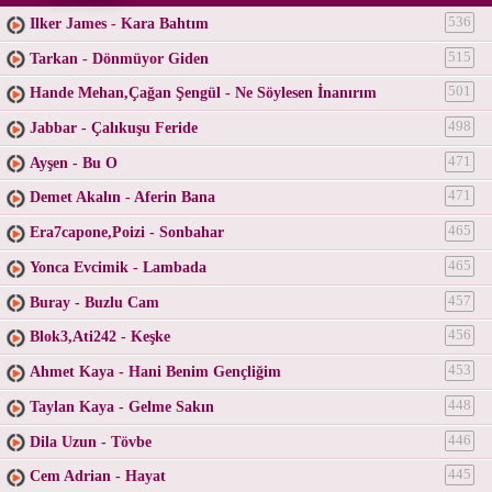
Ilker James - Kara Bahtım
536
Tarkan - Dönmüyor Giden
515
Hande Mehan,Çağan Şengül - Ne Söylesen İnanırım
501
Jabbar - Çalıkuşu Feride
498
Ayşen - Bu O
471
Demet Akalın - Aferin Bana
471
Era7capone,Poizi - Sonbahar
465
Yonca Evcimik - Lambada
465
Buray - Buzlu Cam
457
Blok3,Ati242 - Keşke
456
Ahmet Kaya - Hani Benim Gençliğim
453
Taylan Kaya - Gelme Sakın
448
Dila Uzun - Tövbe
446
Cem Adrian - Hayat
445