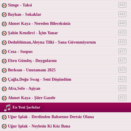
Simge - Taksi
442
Bayhan - Sokaklar
441
Ahmet Kaya - Nereden Bileceksiniz
440
Şahin Kendirci - İçim Yanar
435
Dedublüman,Aleyna Tilki - Sana Güvenmiyorum
435
Ceza - Suspus
427
Ebru Gündeş - Duygularım
427
Berksan - Unutamam 2025
425
Çağla,Doğu Swag - Seni Düşündüm
422
Afra,Sefo - Aşiyan
416
Ahmet Kaya - Şiire Gazele
415
En Yeni Şarkılar
Uğur Işılak - Derdinden Bahsetme Dertsiz Olana
Uğur Işılak - Neylesin Ki Köz Bana