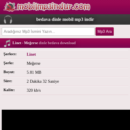
bedava dinle mobil mp3 indir
Linet - Meğerse
dinle bedava download
Şarkıcı:
Linet
Şarkı:
Meğerse
Boyut:
5.81 MB
Süre:
2 Dakika 32 Saniye
Kalite:
320 kb/s