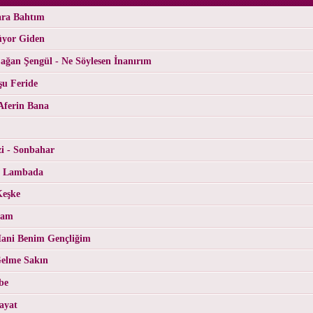
ara Bahtım
üyor Giden
ğan Şengül - Ne Söylesen İnanırım
şu Feride
Aferin Bana
i - Sonbahar
- Lambada
Keşke
Cam
ani Benim Gençliğim
Gelme Sakın
be
ayat