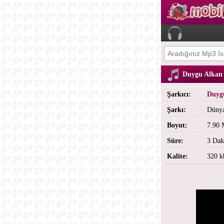
Duygu Alkan 
Şarkıcı:
Duyg
Şarkı:
Dünya
Boyut:
7.90
Süre:
3 Dak
Kalite:
320 k