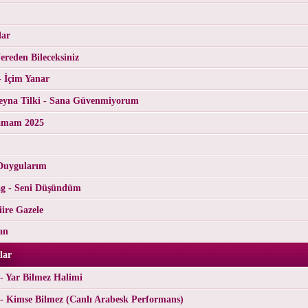
lar
reden Bileceksiniz
- İçim Yanar
yna Tilki - Sana Güvenmiyorum
tamam 2025
Duygularım
g - Seni Düşündüm
ire Gazele
an
lar
- Yar Bilmez Halimi
- Kimse Bilmez (Canlı Arabesk Performans)