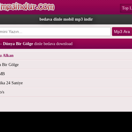
Top L
bedava dinle mobil mp3 indir
- Dünya Bir Gölge
dinle bedava download
u Alkan
 Bir Gölge
 MB
ika 24 Saniye
b/s