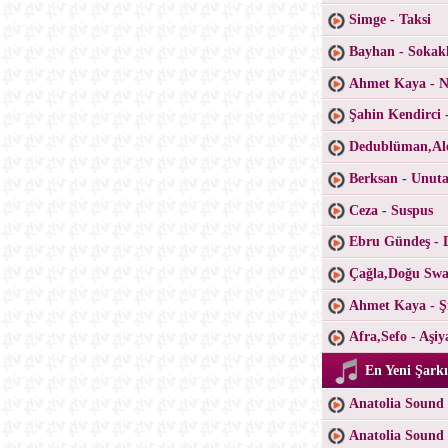
Simge - Taksi
Bayhan - Sokak
Ahmet Kaya - Ne
Şahin Kendirci 
Dedublüman,Ale
Berksan - Unu
Ceza - Suspus
Ebru Gündeş - 
Çağla,Doğu Swa
Ahmet Kaya - Şi
Afra,Sefo - Aşiy
En Yeni Şarkı
Anatolia Sound 
Anatolia Sound 