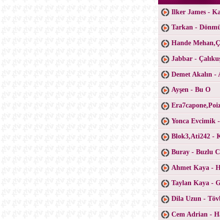
Ilker James - K
Tarkan - Dönm
Hande Mehan,Ça
Jabbar - Çalıku
Demet Akalın - 
Ayşen - Bu O
Era7capone,Poiz
Yonca Evcimik 
Blok3,Ati242 - 
Buray - Buzlu 
Ahmet Kaya - H
Taylan Kaya - 
Dila Uzun - Töv
Cem Adrian - H