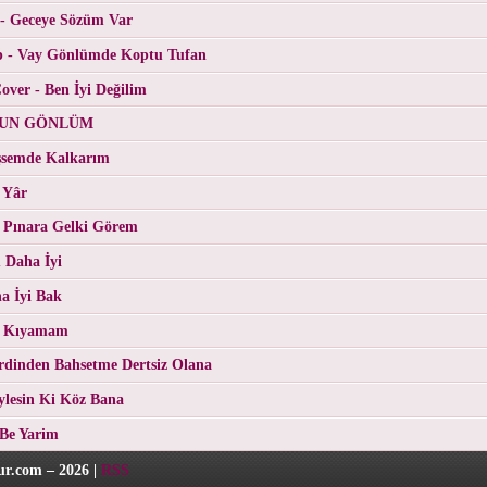
 - Geceye Sözüm Var
p - Vay Gönlümde Koptu Tufan
ver - Ben İyi Değilim
RGUN GÖNLÜM
üşsemde Kalkarım
 Yâr
 Pınara Gelki Görem
 Daha İyi
a İyi Bak
- Kıyamam
erdinden Bahsetme Dertsiz Olana
eylesin Ki Köz Bana
 Be Yarim
r.com – 2026 |
RSS