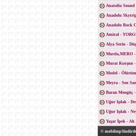
Anatolia Sound
Anadolu Skytri
Anadolu Rock Co
Amiral - YO
Alya Serin - D
Murda,MERO -
Murat Kurşun -
Model - Ölürüm
Meyra - Sen San
Baran Mengüç 
Uğur Işılak - D
Uğur Işılak - N
Yaşar İpek - Ah
© mobilmp3indirdu