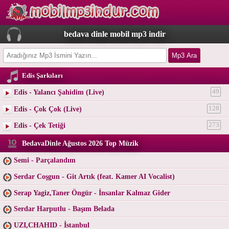
bedava dinle mobil mp3 indir
Edis Şarkıları
Edis - Yalancı Şahidim (Live)
49
Edis - Çok Çok (Live)
128
Edis - Çek Tetiği
273
BedavaDinle Ağustos 2026 Top Müzik
Semi - Parçalandım
Serdar Coşgun - Git Artık (feat. Kamer AI Vocalist)
Serap Yagiz,Taner Öngür - İnsanlar Kalmaz Gider
Serdar Harputlu - Başım Belada
UZI,CHAHID - İstanbul